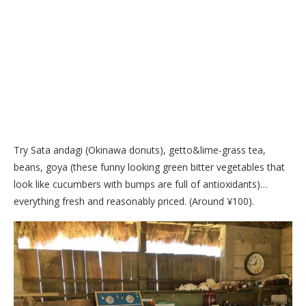
Try Sata andagi (Okinawa donuts), getto&lime-grass tea,
beans, goya (these funny looking green bitter vegetables that
look like cucumbers with bumps are full of antioxidants)…
everything fresh and reasonably priced. (Around ¥100).